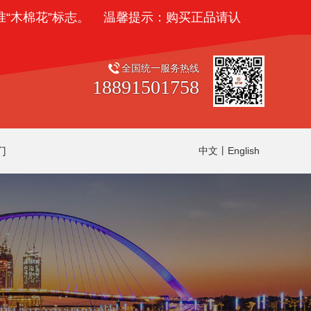
木棉花”标志。
温馨提示：购买正品请认准“木棉花”标
全国统一服务热线
18891501758
们
中文
丨
English