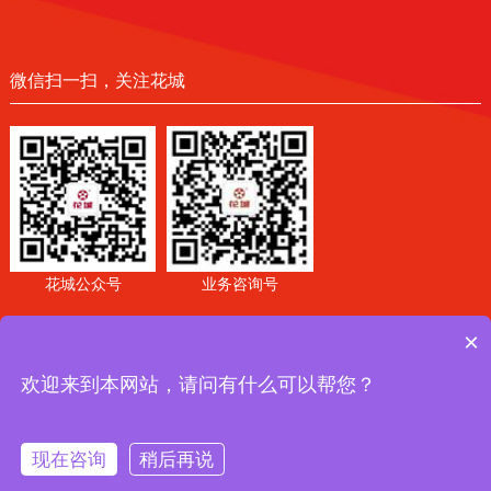
微信扫一扫，关注花城
花城公众号
业务咨询号
×
友情链接：
广州珠江电缆有限公司
广东穗星电缆实业有限
公司
欢迎来到本网站，请问有什么可以帮您？
© 2025 广州珠江电缆集团（陕西）有限公司 All Rights Reserved.
陕ICP备
19024387号
陕公网安备 61040202000668号
现在咨询
稍后再说
网站建设
：
企泰科技