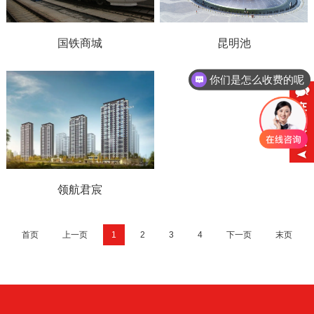
国铁商城
昆明池
你们是怎么收费的呢
领航君宸
首页
上一页
1
2
3
4
下一页
末页