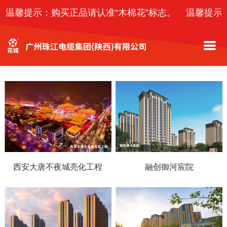
温馨提示：购买正品请认准“木棉花”标志。
温馨提示
西安大唐不夜城亮化工程
融创御河宸院